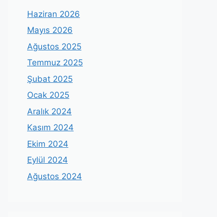
Haziran 2026
Mayıs 2026
Ağustos 2025
Temmuz 2025
Şubat 2025
Ocak 2025
Aralık 2024
Kasım 2024
Ekim 2024
Eylül 2024
Ağustos 2024