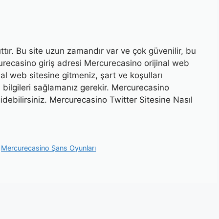
tır. Bu site uzun zamandır var ve çok güvenilir, bu
urecasino giriş adresi Mercurecasino orijinal web
nal web sitesine gitmeniz, şart ve koşulları
bilgileri sağlamanız gerekir. Mercurecasino
debilirsiniz. Mercurecasino Twitter Sitesine Nasıl
,
Mercurecasino Şans Oyunları