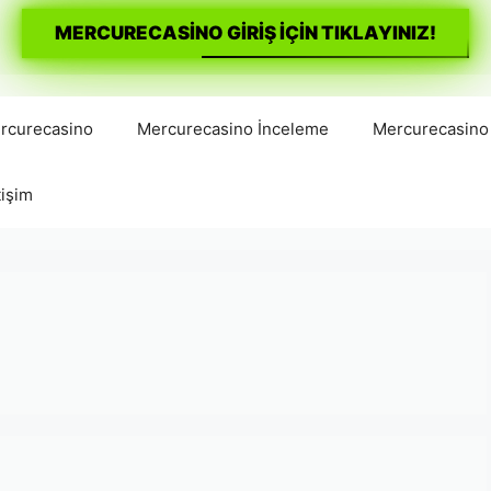
MERCURECASİNO GİRİŞ İÇİN TIKLAYINIZ!
rcurecasino
Mercurecasino İnceleme
Mercurecasino 
tişim