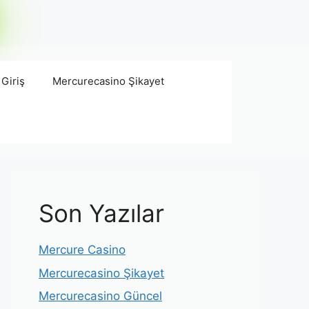
Giriş
Mercurecasino Şikayet
Son Yazılar
Mercure Casino
Mercurecasino Şikayet
Mercurecasino Güncel