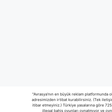
"Avrasya'nın en büyük reklam platformunda o
adresimizden irtibat kurabilirsiniz. (Tek ilet
itibar etmeyiniz.) Türkiye yasalarına göre 72
illegal bahis oyunları oynatmıyor ve o