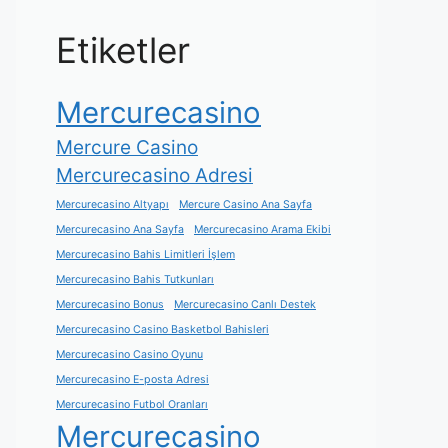
Etiketler
Mercurecasino
Mercure Casino
Mercurecasino Adresi
Mercurecasino Altyapı
Mercure Casino Ana Sayfa
Mercurecasino Ana Sayfa
Mercurecasino Arama Ekibi
Mercurecasino Bahis Limitleri İşlem
Mercurecasino Bahis Tutkunları
Mercurecasino Bonus
Mercurecasino Canlı Destek
Mercurecasino Casino Basketbol Bahisleri
Mercurecasino Casino Oyunu
Mercurecasino E-posta Adresi
Mercurecasino Futbol Oranları
Mercurecasino