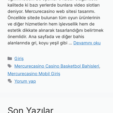
kalitede ki bazı yerlerde bunlara video slotları
deniyor. Mercurecasino web sitesi tasarımı.
Öncelikle sitede bulunan tüm oyun ürünlerinin
ve diğer hizmetlerin hem işlevsellik hem de
estetik dikkate alınarak tasarlandığını belirtmek
önemlidir. Ana sayfada ve diğer bahis
alanlarında gri, koyu yeşil gibi …
Devamını oku
Kategoriler
Giriş
Etiketler
Mercurecasino Casino Basketbol Bahisleri
,
Mercurecasino Mobil Giriş
Yorum yap
Son Yazılar