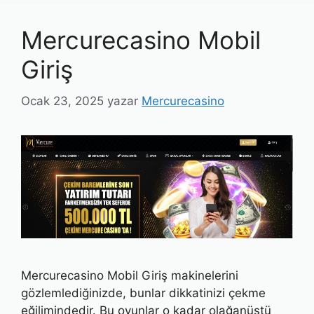
Mercurecasino Mobil
Giriş
Ocak 23, 2025
yazar
Mercurecasino
Mercurecasino Mobil Giriş makinelerini
gözlemlediğinizde, bunlar dikkatinizi çekme
eğilimindedir. Bu oyunlar o kadar olağanüstü