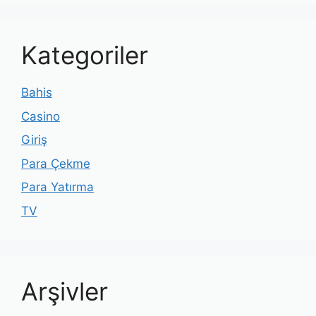
Kategoriler
Bahis
Casino
Giriş
Para Çekme
Para Yatırma
TV
Arşivler