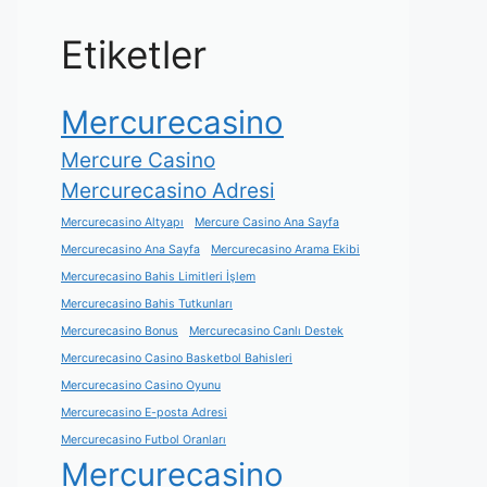
Etiketler
Mercurecasino
Mercure Casino
Mercurecasino Adresi
Mercurecasino Altyapı
Mercure Casino Ana Sayfa
Mercurecasino Ana Sayfa
Mercurecasino Arama Ekibi
Mercurecasino Bahis Limitleri İşlem
Mercurecasino Bahis Tutkunları
Mercurecasino Bonus
Mercurecasino Canlı Destek
Mercurecasino Casino Basketbol Bahisleri
Mercurecasino Casino Oyunu
Mercurecasino E-posta Adresi
Mercurecasino Futbol Oranları
Mercurecasino