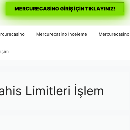
MERCURECASİNO GİRİŞ İÇİN TIKLAYINIZ!
rcurecasino
Mercurecasino İnceleme
Mercurecasino 
tişim
his Limitleri İşlem