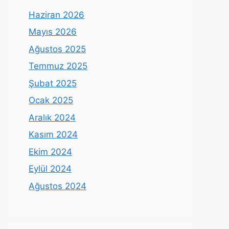
Haziran 2026
Mayıs 2026
Ağustos 2025
Temmuz 2025
Şubat 2025
Ocak 2025
Aralık 2024
Kasım 2024
Ekim 2024
Eylül 2024
Ağustos 2024