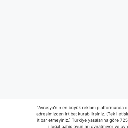
"Avrasya'nın en büyük reklam platformunda o
adresimizden irtibat kurabilirsiniz. (Tek ilet
itibar etmeyiniz.) Türkiye yasalarına göre 72
illegal bahis oyunları oynatmıyor ve o