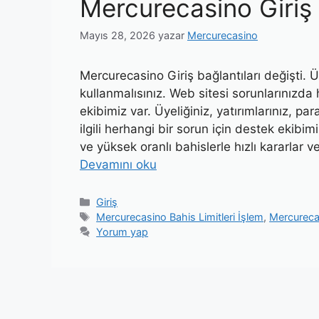
Mercurecasino Giriş
Mayıs 28, 2026
yazar
Mercurecasino
Mercurecasino Giriş bağlantıları değişti. 
kullanmalısınız. Web sitesi sorunlarınızda hı
ekibimiz var. Üyeliğiniz, yatırımlarınız, pa
ilgili herhangi bir sorun için destek ekibim
ve yüksek oranlı bahislerle hızlı kararlar
Devamını oku
Kategoriler
Giriş
Etiketler
Mercurecasino Bahis Limitleri İşlem
,
Mercureca
Yorum yap