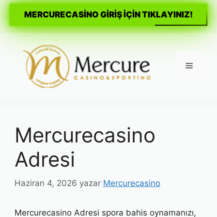
MERCURECASİNO GİRİŞ İÇİN TIKLAYINIZ!
İçeriğe
atla
Menü
Mercurecasino
Adresi
Haziran 4, 2026
yazar
Mercurecasino
Mercurecasino Adresi spora bahis oynamanızı,