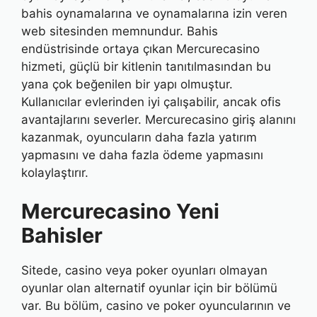
bahis oynamalarına ve oynamalarına izin veren
web sitesinden memnundur. Bahis
endüstrisinde ortaya çıkan Mercurecasino
hizmeti, güçlü bir kitlenin tanıtılmasından bu
yana çok beğenilen bir yapı olmuştur.
Kullanıcılar evlerinden iyi çalışabilir, ancak ofis
avantajlarını severler. Mercurecasino giriş alanını
kazanmak, oyuncuların daha fazla yatırım
yapmasını ve daha fazla ödeme yapmasını
kolaylaştırır.
Mercurecasino Yeni
Bahisler
Sitede, casino veya poker oyunları olmayan
oyunlar olan alternatif oyunlar için bir bölümü
var. Bu bölüm, casino ve poker oyuncularının ve