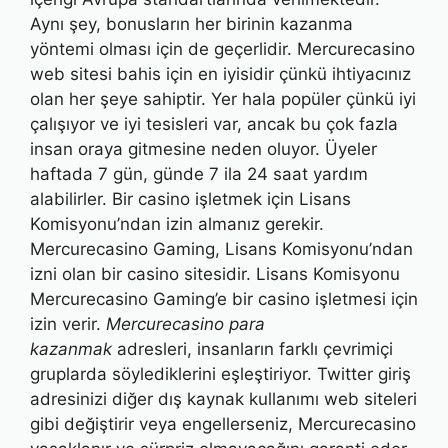
Aynı şey, bonusların her birinin kazanma
yöntemi olması için de geçerlidir. Mercurecasino
web sitesi bahis için en iyisidir çünkü ihtiyacınız
olan her şeye sahiptir. Yer hala popüler çünkü iyi
çalışıyor ve iyi tesisleri var, ancak bu çok fazla
insan oraya gitmesine neden oluyor. Üyeler
haftada 7 gün, günde 7 ila 24 saat yardım
alabilirler. Bir casino işletmek için Lisans
Komisyonu’ndan izin almanız gerekir.
Mercurecasino Gaming, Lisans Komisyonu’ndan
izni olan bir casino sitesidir. Lisans Komisyonu
Mercurecasino Gaming’e bir casino işletmesi için
izin verir.
Mercurecasino para
kazanmak
adresleri, insanların farklı çevrimiçi
gruplarda söylediklerini eşleştiriyor. Twitter giriş
adresinizi diğer dış kaynak kullanımı web siteleri
gibi değiştirir veya engellerseniz, Mercurecasino