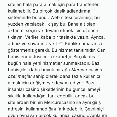
siteleri hala para almak için para transferleri
kullanabilir. Bu birçok klasik adlandırma
sisteminde bulunur. Web sitesi çevrimiçi, bu
yüzden yapılacak ilk şey bu. Bana ait olan
aktarımı seçin ve devam etmek için üzerine
tıklayın. Verileri kaba bir taslakta yazın. Ayrıca,
adınız ve soyadınız ve T.C. Kimlik numaranızı
göstermeniz gerekir. Bu hizmet tanıtımıdır. Canlı
bahis endüstrisi çok rekabetçi. Birçok ofis
bugün hala yeni hizmetler sunmaktadır. Bazı
bahisçiler daha büyük bir ağa
Mercurecasino
özel maçlar
sahip olarak daha fazla kullanıcı
almak için değişmeye devam ediyor. Bazı
insanlar casino şirketlerinin bu güncellemeyi
sıklıkla kullandığını fark edebilir, ancak bu
sitelerden birinin Mercurecasino ile aynı giriş
adresini kullanmadığını fark edebilir. Çevrimiçi
oyun oynayan birçok kullanıcı, casino oyunlarını