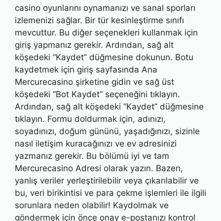
casino oyunlarını oynamanızı ve sanal sporları
izlemenizi sağlar. Bir tür kesinleştirme sınıfı
mevcuttur. Bu diğer seçenekleri kullanmak için
giriş yapmanız gerekir. Ardından, sağ alt
köşedeki “Kaydet” düğmesine dokunun. Botu
kaydetmek için giriş sayfasında Ana
Mercurecasino şirketine gidin ve sağ üst
köşedeki “Bot Kaydet” seçeneğini tıklayın.
Ardından, sağ alt köşedeki “Kaydet” düğmesine
tıklayın. Formu doldurmak için, adınızı,
soyadınızı, doğum gününü, yaşadığınızı, sizinle
nasıl iletişim kuracağınızı ve ev adresinizi
yazmanız gerekir. Bu bölümü iyi ve tam
Mercurecasino Adresi olarak yazın. Bazen,
yanlış veriler yerleştirilebilir veya çıkarılabilir ve
bu, veri birikintisi ve para çekme işlemleri ile ilgili
sorunlara neden olabilir! Kaydolmak ve
göndermek için önce onay e-postanızı kontrol