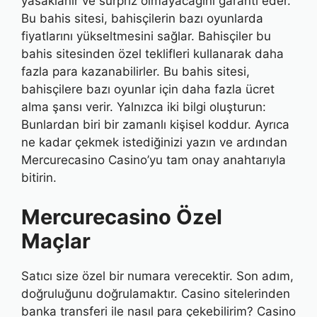
yasaklanır ve sürpriz olmayacağını garanti eder.
Bu bahis sitesi, bahisçilerin bazı oyunlarda
fiyatlarını yükseltmesini sağlar. Bahisçiler bu
bahis sitesinden özel teklifleri kullanarak daha
fazla para kazanabilirler. Bu bahis sitesi,
bahisçilere bazı oyunlar için daha fazla ücret
alma şansı verir. Yalnızca iki bilgi oluşturun:
Bunlardan biri bir zamanlı kişisel koddur. Ayrıca
ne kadar çekmek istediğinizi yazın ve ardından
Mercurecasino Casino’yu tam onay anahtarıyla
bitirin.
Mercurecasino Özel
Maçlar
Satıcı size özel bir numara verecektir. Son adım,
doğruluğunu doğrulamaktır. Casino sitelerinden
banka transferi ile nasıl para çekebilirim? Casino