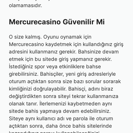
olamamasıdır.
Mercurecasino Güvenilir Mi
O size kalmış. Oyunu oynamak için
Mercurecasino kaydetmek için kullandığınız giriş
adresini kullanmanız gerekir. Bahsinize devam
etmek için bu sitede giriş yapmanız gerekir.
İstediğiniz spor veya etkinliklere bahse
girebilirsiniz. Bahisçiler, yeni giriş adresleriyle
oturum açtıktan sonra size bazı sorular sorarak
kimliğinizi doğrulayabilir. Bahisçi, adını biraz
değiştirdikten sonra siteyi tekrar kullanmanıza
olanak tanır. İlerlemenizi kaybetmeden aynı
sitede bahis yapmaya devam edebilirsiniz.
Siteye aynı kullanıcı adı ve parola ile oturum
açtıktan sonra, daha önce bahis sitelerinde