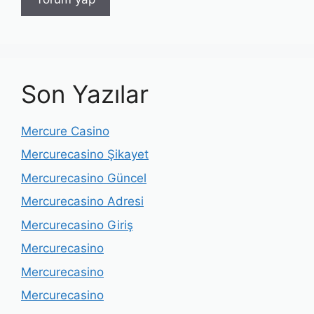
Son Yazılar
Mercure Casino
Mercurecasino Şikayet
Mercurecasino Güncel
Mercurecasino Adresi
Mercurecasino Giriş
Mercurecasino
Mercurecasino
Mercurecasino