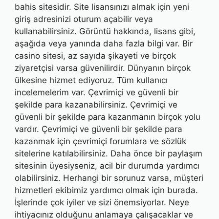
bahis sitesidir. Site lisansınızı almak için yeni
giriş adresinizi oturum açabilir veya
kullanabilirsiniz. Görüntü hakkında, lisans gibi,
aşağıda veya yanında daha fazla bilgi var. Bir
casino sitesi, az sayıda şikayeti ve birçok
ziyaretçisi varsa güvenilirdir. Dünyanın birçok
ülkesine hizmet ediyoruz. Tüm kullanıcı
incelemelerim var. Çevrimiçi ve güvenli bir
şekilde para kazanabilirsiniz. Çevrimiçi ve
güvenli bir şekilde para kazanmanın birçok yolu
vardır. Çevrimiçi ve güvenli bir şekilde para
kazanmak için çevrimiçi forumlara ve sözlük
sitelerine katılabilirsiniz. Daha önce bir paylaşım
sitesinin üyesiyseniz, acil bir durumda yardımcı
olabilirsiniz. Herhangi bir sorunuz varsa, müşteri
hizmetleri ekibimiz yardımcı olmak için burada.
İşlerinde çok iyiler ve sizi önemsiyorlar. Neye
ihtiyacınız olduğunu anlamaya çalışacaklar ve