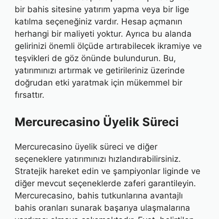
bir bahis sitesine yatırım yapma veya bir lige
katılma seçeneğiniz vardır. Hesap açmanın
herhangi bir maliyeti yoktur. Ayrıca bu alanda
gelirinizi önemli ölçüde artırabilecek ikramiye ve
teşvikleri de göz önünde bulundurun. Bu,
yatırımınızı artırmak ve getirileriniz üzerinde
doğrudan etki yaratmak için mükemmel bir
fırsattır.
Mercurecasino Üyelik Süreci
Mercurecasino üyelik süreci ve diğer
seçeneklere yatırımınızı hızlandırabilirsiniz.
Stratejik hareket edin ve şampiyonlar liginde ve
diğer mevcut seçeneklerde zaferi garantileyin.
Mercurecasino, bahis tutkunlarına avantajlı
bahis oranları sunarak başarıya ulaşmalarına