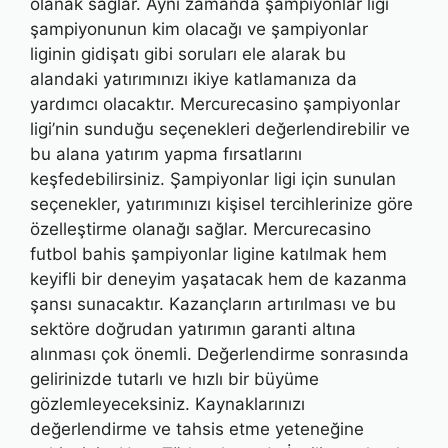
olanak sağlar. Aynı zamanda şampiyonlar ligi
şampiyonunun kim olacağı ve şampiyonlar
liginin gidişatı gibi soruları ele alarak bu
alandaki yatırımınızı ikiye katlamanıza da
yardımcı olacaktır. Mercurecasino şampiyonlar
ligi’nin sunduğu seçenekleri değerlendirebilir ve
bu alana yatırım yapma fırsatlarını
keşfedebilirsiniz. Şampiyonlar ligi için sunulan
seçenekler, yatırımınızı kişisel tercihlerinize göre
özelleştirme olanağı sağlar. Mercurecasino
futbol bahis şampiyonlar ligine katılmak hem
keyifli bir deneyim yaşatacak hem de kazanma
şansı sunacaktır. Kazançların artırılması ve bu
sektöre doğrudan yatırımın garanti altına
alınması çok önemli. Değerlendirme sonrasında
gelirinizde tutarlı ve hızlı bir büyüme
gözlemleyeceksiniz. Kaynaklarınızı
değerlendirme ve tahsis etme yeteneğine