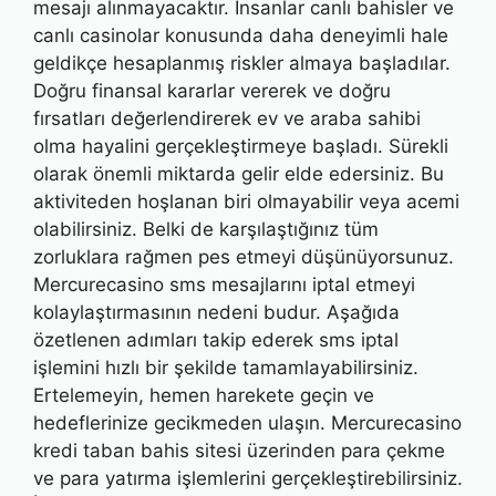
mesajı alınmayacaktır. İnsanlar canlı bahisler ve
canlı casinolar konusunda daha deneyimli hale
geldikçe hesaplanmış riskler almaya başladılar.
Doğru finansal kararlar vererek ve doğru
fırsatları değerlendirerek ev ve araba sahibi
olma hayalini gerçekleştirmeye başladı. Sürekli
olarak önemli miktarda gelir elde edersiniz. Bu
aktiviteden hoşlanan biri olmayabilir veya acemi
olabilirsiniz. Belki de karşılaştığınız tüm
zorluklara rağmen pes etmeyi düşünüyorsunuz.
Mercurecasino sms mesajlarını iptal etmeyi
kolaylaştırmasının nedeni budur. Aşağıda
özetlenen adımları takip ederek sms iptal
işlemini hızlı bir şekilde tamamlayabilirsiniz.
Ertelemeyin, hemen harekete geçin ve
hedeflerinize gecikmeden ulaşın. Mercurecasino
kredi taban bahis sitesi üzerinden para çekme
ve para yatırma işlemlerini gerçekleştirebilirsiniz.