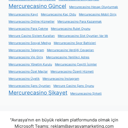
Mercurecasino Güncel
Mercurecasino Hesap Oluşturmak
Mercurecasino Kayıt
Mercurecasino Kaç Oldu
Mercurecasino Mobil Giriş
Mercurecasino Online Hizmetler
Mercurecasino Para Kazanmak
Mercurecasino Para Çekme
Mercurecasino Rulet Oyunu
Mercure Casino Sistem Kuralları
Mercurecasino Slot Oyunları Var Mı
Mercurecasino Sosyal Medya
Mercurecasino Spor Bahisleri
Mercurecasino Telegram
Mercurecasino Verdiği Cevapları
Mercurecasino Vip Giriş
Mercurecasino Yenilikçi Adres
Mercurecasino Yönetim Kurulu
Mercurecasino Çeşitli İsimler
Mercurecasino Özel Maçlar
Mercurecasino Özenli Hizmeti
Mercurecasino Üyelik
Mercurecasino İnstagram
Mercurecasino Şans Oyunları
Mercure Casino Şans Oyunu
Mercurecasino Şikayet
Mercurecasino Şirketi
"Avrasya'nın en büyük reklam platformunda olmak için
Microsoft Teams:
reklam@avrasyamarketing.com