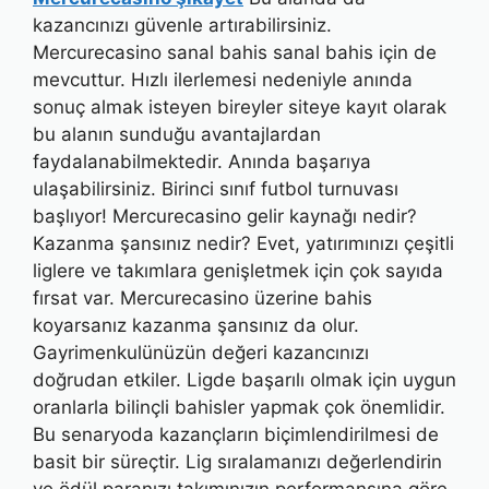
kazancınızı güvenle artırabilirsiniz.
Mercurecasino sanal bahis sanal bahis için de
mevcuttur. Hızlı ilerlemesi nedeniyle anında
sonuç almak isteyen bireyler siteye kayıt olarak
bu alanın sunduğu avantajlardan
faydalanabilmektedir. Anında başarıya
ulaşabilirsiniz. Birinci sınıf futbol turnuvası
başlıyor! Mercurecasino gelir kaynağı nedir?
Kazanma şansınız nedir? Evet, yatırımınızı çeşitli
liglere ve takımlara genişletmek için çok sayıda
fırsat var. Mercurecasino üzerine bahis
koyarsanız kazanma şansınız da olur.
Gayrimenkulünüzün değeri kazancınızı
doğrudan etkiler. Ligde başarılı olmak için uygun
oranlarla bilinçli bahisler yapmak çok önemlidir.
Bu senaryoda kazançların biçimlendirilmesi de
basit bir süreçtir. Lig sıralamanızı değerlendirin