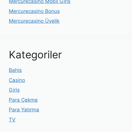
Mercurecasino Mobil Giriş
Mercurecasino Bonus
Mercurecasino Üyelik
Kategoriler
Bahis
Casino
Giriş
Para Çekme
Para Yatırma
TV