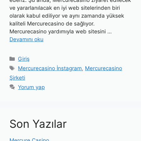
ve yararlanılacak en iyi web sitelerinden biri
olarak kabul ediliyor ve aynı zamanda yüksek
kaliteli Mercurecasino de sağlıyor.
Mercurecasino yardımıyla web sitesini …
Devamını oku
Kategoriler
Giriş
Etiketler
Mercurecasino İnstagram
,
Mercurecasino
Şirketi
Yorum yap
Son Yazılar
Mercure Casino