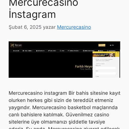
Mercurecasino
İnstagram
Şubat 6, 2025
yazar
Mercurecasino
Mercurecasino instagram Bir bahis sitesine kayıt
olurken herkes gibi sizin de tereddüt etmeniz
yaygındır. Mercurecasino basketbol maçlarında
canlı bahislere katılmak. Güvenilmez casino
sitelerine üye olmamanızı şiddetle tavsiye
ederiz. Şu anda, Mercurecasino ziyaret edilecek