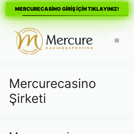
MERCURECASİNO GİRİŞ İÇİN TIKLAYINIZ!
İçeriğe
atla
Menü
Mercurecasino
Şirketi