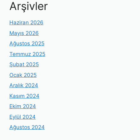
Arşivler
Haziran 2026
Mayıs 2026
Ağustos 2025
Temmuz 2025
Şubat 2025
Ocak 2025
Aralık 2024
Kasım 2024
Ekim 2024
Eylül 2024
Ağustos 2024