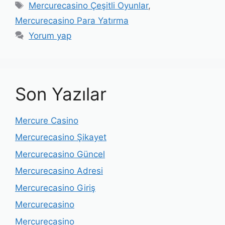
Etiketler
Mercurecasino Çeşitli Oyunlar
,
Mercurecasino Para Yatırma
Yorum yap
Son Yazılar
Mercure Casino
Mercurecasino Şikayet
Mercurecasino Güncel
Mercurecasino Adresi
Mercurecasino Giriş
Mercurecasino
Mercurecasino