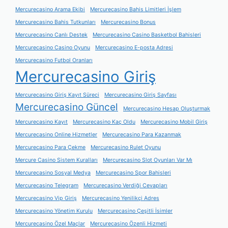
Mercurecasino Arama Ekibi
Mercurecasino Bahis Limitleri İşlem
Mercurecasino Bahis Tutkunları
Mercurecasino Bonus
Mercurecasino Canlı Destek
Mercurecasino Casino Basketbol Bahisleri
Mercurecasino Casino Oyunu
Mercurecasino E-posta Adresi
Mercurecasino Futbol Oranları
Mercurecasino Giriş
Mercurecasino Giriş Kayıt Süreci
Mercurecasino Giriş Sayfası
Mercurecasino Güncel
Mercurecasino Hesap Oluşturmak
Mercurecasino Kayıt
Mercurecasino Kaç Oldu
Mercurecasino Mobil Giriş
Mercurecasino Online Hizmetler
Mercurecasino Para Kazanmak
Mercurecasino Para Çekme
Mercurecasino Rulet Oyunu
Mercure Casino Sistem Kuralları
Mercurecasino Slot Oyunları Var Mı
Mercurecasino Sosyal Medya
Mercurecasino Spor Bahisleri
Mercurecasino Telegram
Mercurecasino Verdiği Cevapları
Mercurecasino Vip Giriş
Mercurecasino Yenilikçi Adres
Mercurecasino Yönetim Kurulu
Mercurecasino Çeşitli İsimler
Mercurecasino Özel Maçlar
Mercurecasino Özenli Hizmeti