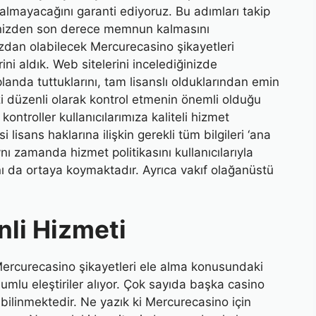
lmayacağını garanti ediyoruz. Bu adımları takip
tinizden son derece memnun kalmasını
ımızdan olabilecek Mercurecasino şikayetleri
erini aldık. Web sitelerini incelediğinizde
planda tuttuklarını, tam lisanslı olduklarından emin
izi düzenli olarak kontrol etmenin önemli olduğu
ontroller kullanıcılarımıza kaliteli hizmet
lisans haklarına ilişkin gerekli tüm bilgileri ‘ana
nı zamanda hizmet politikasını kullanıcılarıyla
ını da ortaya koymaktadır. Ayrıca vakıf olağanüstü
li Hizmeti
Mercurecasino şikayetleri ele alma konusundaki
umlu eleştiriler alıyor. Çok sayıda başka casino
 bilinmektedir. Ne yazık ki Mercurecasino için