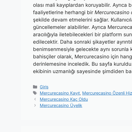
olası mali kayıplardan koruyabilir. Ayrıca b
faaliyetlerine herhangi bir
Mercurecasino o
şekilde devam etmelerini sağlar. Kullanıcılar
güncellemeler alabilirler. Ayrıca Mercurecas
aracılığıyla iletebilecekleri bir platform s
edilecektir. Daha sonraki şikayetler ayrıntı
benimsenmesiyle gelecekte aynı sorunla kar
bahisçiler olarak, Mercurecasino için hang
derinlemesine inceledik. Bu sayfa kuruldu
ekibinin uzmanlığı sayesinde şimdiden bazı
Kategoriler
Giriş
Etiketler
Mercurecasino Kayıt
,
Mercurecasino Özenli Hi
Mercurecasino Kaç Oldu
Mercurecasino Üyelik