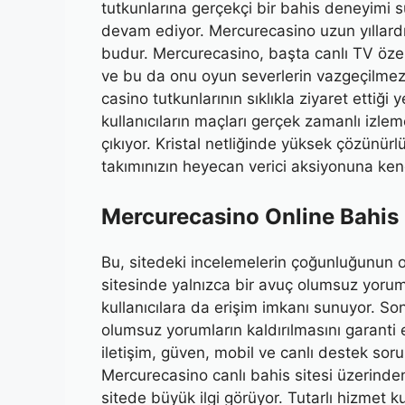
tutkunlarına gerçekçi bir bahis deneyimi s
devam ediyor. Mercurecasino uzun yıllardı
budur. Mercurecasino, başta canlı TV özell
ve bu da onu oyun severlerin vazgeçilmez a
casino tutkunlarının sıklıkla ziyaret ettiği 
kullanıcıların maçları gerçek zamanlı izlem
çıkıyor. Kristal netliğinde yüksek çözünürlü
takımınızın heyecan verici aksiyonuna kend
Mercurecasino Online Bahis
Bu, sitedeki incelemelerin çoğunluğunun 
sitesinde yalnızca bir avuç olumsuz yoru
kullanıcılara da erişim imkanı sunuyor. So
olumsuz yorumların kaldırılmasını garanti ed
iletişim, güven, mobil ve canlı destek sor
Mercurecasino canlı bahis sitesi üzerinden
sitede büyük ilgi görüyor. Tutarlı hizmet kul