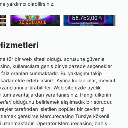
 yardımcı olabilirsiniz.
izmetleri
 ne tür bir web sitesi olduğu sorusuna güvenle
ino, kullanıcılara geniş bir yelpazede seçenekler
aiz oranları sunmaktadır. Bu yaklaşımı takip
rlar elde edebilirsiniz. Ayrıca kullanıcılar, mevcut
zançlarını artırabilirler. Web sitenizde üyelik
tüm avantajlardan yararlanırsınız. Hangi ülkenin
tleri
olduğunu belirlemek alışılmadık bir sorudur.
yler tarafından işletilen popüler bir çevrimiçi
tlemek gerekirse Mercurecasino Türkiye kökenli
şi uzanmaktadır. Operatör Mercurecasino, bahis