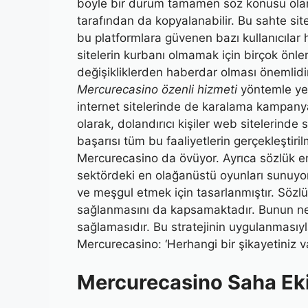
böyle bir durum tamamen söz konusu olama
tarafından da kopyalanabilir. Bu sahte site
bu platformlara güvenen bazı kullanıcılar
sitelerin kurbanı olmamak için birçok önlem
değişikliklerden haberdar olması önemlidir
Mercurecasino özenli hizmeti
yöntemle yeni
internet sitelerinde de karalama kampanyal
olarak, dolandırıcı kişiler web sitelerinde
başarısı tüm bu faaliyetlerin gerçekleştirilm
Mercurecasino da övüyor. Ayrıca sözlük en
sektördeki en olağanüstü oyunları sunuyor
ve meşgul etmek için tasarlanmıştır. Sözlü
sağlanmasını da kapsamaktadır. Bunun nede
sağlamasıdır. Bu stratejinin uygulanmasıyla 
Mercurecasino: ‘Herhangi bir şikayetiniz va
Mercurecasino Saha Eki