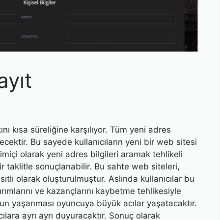
ayıt
nı kısa süreliğine karşılıyor. Tüm yeni adres
ecektir. Bu sayede kullanıcıların yeni bir web sitesi
çi olarak yeni adres bilgileri aramak tehlikeli
ir taklitle sonuçlanabilir. Bu sahte web siteleri,
sıtlı olarak oluşturulmuştur. Aslında kullanıcılar bu
ırımlarını ve kazançlarını kaybetme tehlikesiyle
mun yaşanması oyuncuya büyük acılar yaşatacaktır.
ılara ayrı ayrı duyuracaktır. Sonuç olarak