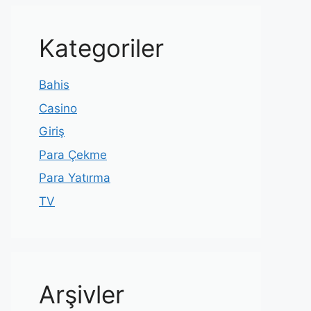
Kategoriler
Bahis
Casino
Giriş
Para Çekme
Para Yatırma
TV
Arşivler