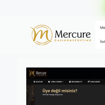
İçeriğe
atla
Me
İle