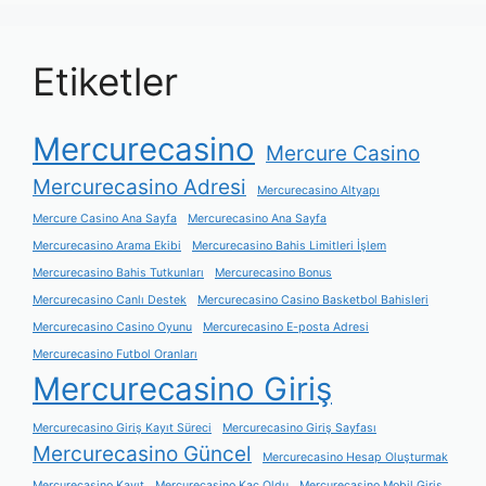
Etiketler
Mercurecasino
Mercure Casino
Mercurecasino Adresi
Mercurecasino Altyapı
Mercure Casino Ana Sayfa
Mercurecasino Ana Sayfa
Mercurecasino Arama Ekibi
Mercurecasino Bahis Limitleri İşlem
Mercurecasino Bahis Tutkunları
Mercurecasino Bonus
Mercurecasino Canlı Destek
Mercurecasino Casino Basketbol Bahisleri
Mercurecasino Casino Oyunu
Mercurecasino E-posta Adresi
Mercurecasino Futbol Oranları
Mercurecasino Giriş
Mercurecasino Giriş Kayıt Süreci
Mercurecasino Giriş Sayfası
Mercurecasino Güncel
Mercurecasino Hesap Oluşturmak
Mercurecasino Kayıt
Mercurecasino Kaç Oldu
Mercurecasino Mobil Giriş