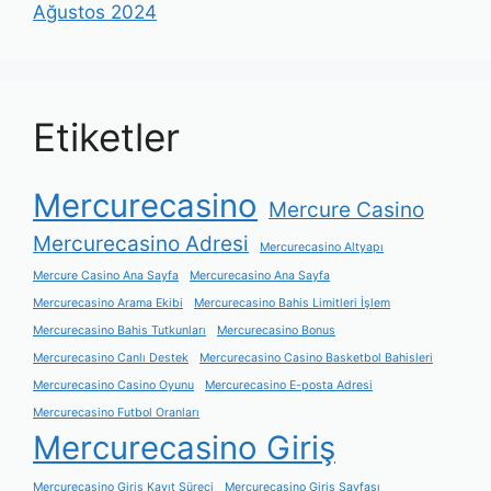
Ağustos 2024
Etiketler
Mercurecasino
Mercure Casino
Mercurecasino Adresi
Mercurecasino Altyapı
Mercure Casino Ana Sayfa
Mercurecasino Ana Sayfa
Mercurecasino Arama Ekibi
Mercurecasino Bahis Limitleri İşlem
Mercurecasino Bahis Tutkunları
Mercurecasino Bonus
Mercurecasino Canlı Destek
Mercurecasino Casino Basketbol Bahisleri
Mercurecasino Casino Oyunu
Mercurecasino E-posta Adresi
Mercurecasino Futbol Oranları
Mercurecasino Giriş
Mercurecasino Giriş Kayıt Süreci
Mercurecasino Giriş Sayfası