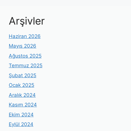
Arşivler
Haziran 2026
Mayıs 2026
Ağustos 2025
Temmuz 2025
Şubat 2025
Ocak 2025
Aralık 2024
Kasım 2024
Ekim 2024
Eylül 2024