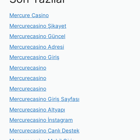
Mercure Casino
Mercurecasino Şikayet
Mercurecasino Güncel
Mercurecasino Adresi
Mercurecasino Giriş
Mercurecasino
Mercurecasino
Mercurecasino
Mercurecasino Giriş Sayfası
Mercurecasino Altyapı
Mercurecasino İnstagram
Mercurecasino Canlı Destek