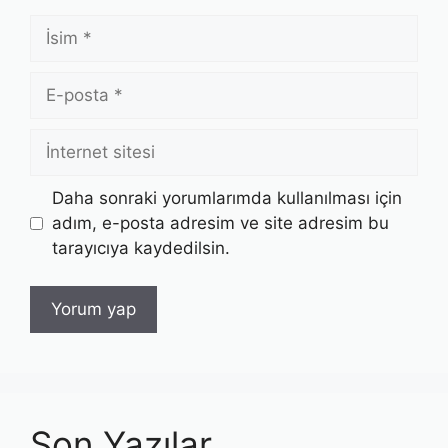
İsim
E-
posta
İnternet
sitesi
Daha sonraki yorumlarımda kullanılması için
adım, e-posta adresim ve site adresim bu
tarayıcıya kaydedilsin.
Son Yazılar