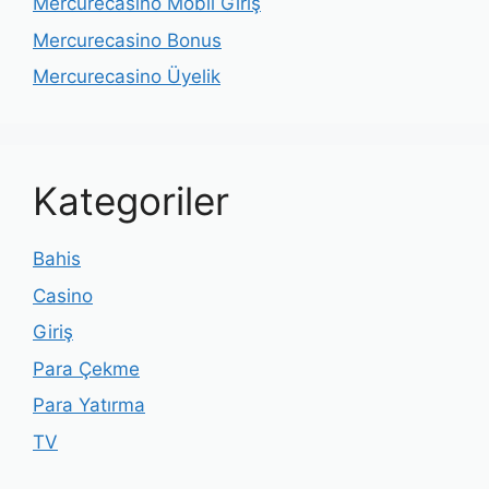
Mercurecasino Mobil Giriş
Mercurecasino Bonus
Mercurecasino Üyelik
Kategoriler
Bahis
Casino
Giriş
Para Çekme
Para Yatırma
TV