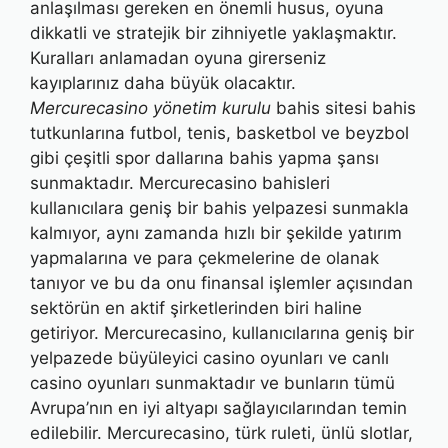
anlaşılması gereken en önemli husus, oyuna
dikkatli ve stratejik bir zihniyetle yaklaşmaktır.
Kuralları anlamadan oyuna girerseniz
kayıplarınız daha büyük olacaktır.
Mercurecasino yönetim kurulu
bahis sitesi bahis
tutkunlarına futbol, ​​tenis, basketbol ve beyzbol
gibi çeşitli spor dallarına bahis yapma şansı
sunmaktadır. Mercurecasino bahisleri
kullanıcılara geniş bir bahis yelpazesi sunmakla
kalmıyor, aynı zamanda hızlı bir şekilde yatırım
yapmalarına ve para çekmelerine de olanak
tanıyor ve bu da onu finansal işlemler açısından
sektörün en aktif şirketlerinden biri haline
getiriyor. Mercurecasino, kullanıcılarına geniş bir
yelpazede büyüleyici casino oyunları ve canlı
casino oyunları sunmaktadır ve bunların tümü
Avrupa’nın en iyi altyapı sağlayıcılarından temin
edilebilir. Mercurecasino, türk ruleti, ünlü slotlar,