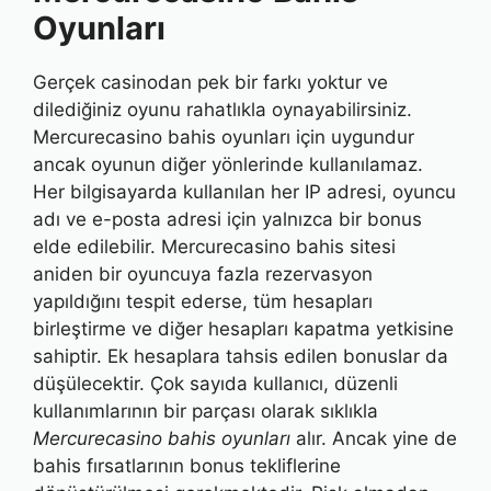
Oyunları
Gerçek casinodan pek bir farkı yoktur ve
dilediğiniz oyunu rahatlıkla oynayabilirsiniz.
Mercurecasino bahis oyunları için uygundur
ancak oyunun diğer yönlerinde kullanılamaz.
Her bilgisayarda kullanılan her IP adresi, oyuncu
adı ve e-posta adresi için yalnızca bir bonus
elde edilebilir. Mercurecasino bahis sitesi
aniden bir oyuncuya fazla rezervasyon
yapıldığını tespit ederse, tüm hesapları
birleştirme ve diğer hesapları kapatma yetkisine
sahiptir. Ek hesaplara tahsis edilen bonuslar da
düşülecektir. Çok sayıda kullanıcı, düzenli
kullanımlarının bir parçası olarak sıklıkla
Mercurecasino bahis oyunları
alır. Ancak yine de
bahis fırsatlarının bonus tekliflerine