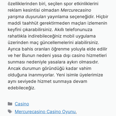
özelliklerinden biri, seçilen spor etkinliklerini
reklam kesintisi olmadan
Mercurecasino
yarışma duyuruları
yayınlama seçeneğidir. Hiçbir
maddi taahhüt gerektirmeden maçları izlemenin
keyfini çıkarabilirsiniz. Akıllı telefonunuza
rahatlıkla indirebileceğiniz mobil uygulama
üzerinden maç güncellemelerini alabilirsiniz.
Ayrıca bahis oranları öğrenme yoluyla elde edilir
ve her Bunun nedeni yasa dışı casino hizmetleri
sunması nedeniyle yasalara aykırı olmasıdır.
Ancak durumun göründüğü kadar vahim
olduğuna inanmıyorlar. Yeni isimle üyelerimize
aynı seviyede hizmet sunmaya devam
edebileceğiz.
Kategoriler
Casino
Etiketler
Mercurecasino Casino Oyunu
,