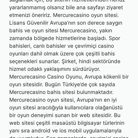
yararlanmamış olsanız bile ana sayfayı ziyaret
etmenizi öneririz. Mercurecasino oyun sitesi.
Lisans Güvenilir Avrupa’nın son derece saygın
bahis ve oyun sitesi Mercurecasino, yakın
zamanda bölgede hizmetlerine başladı. Spor
bahisleri, canlı bahisler ve çevrimiçi casino
oyunları dahil olmak üzere çok çeşitli bahis
seçenekleri sunarlar. Şirket, hindi sektöründe
hizmet odaklı yaklaşımını sürdürüyor.
Mercurecasino Casino Oyunu, Avrupa kökenli bir
oyun sitesidir. Bugün Türkiye’de çok sayıda
Mercurecasino bahis sitesi bulunmaktadır.
Mercurecasino oyun sitesi, Avrupa’nın en iyi
oyun sitesi aracılığıyla kullanıcılara olağanüstü
bir oyun deneyimi sunan bir web sitesidir. Bu
web sitesi çeşitli masaüstü bilgisayar türlerinin
yanı sıra android ve ios mobil uygulamalarıyla