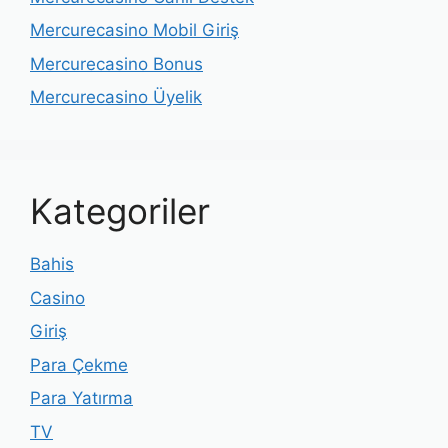
Mercurecasino Mobil Giriş
Mercurecasino Bonus
Mercurecasino Üyelik
Kategoriler
Bahis
Casino
Giriş
Para Çekme
Para Yatırma
TV