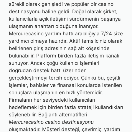
sürekli olarak genişledi ve popüler bir casino
destinasyonu haline geldi. Doğal olarak şirket,
kullanıcılarla açık iletişimi sürdürmenin başarıya
ulaşmanın anahtarı olduğuna inanıyor.
Mercurecasino yardım hattı aracılığıyla 7/24 size
yardımcı olmaya hazırdır. Aktif temsilciniz olarak
belirlenen giriş adresinin sağ alt köşesinde
bulunabilir. Platform birden fazla iletişim kanalı
sunuyor. Ancak çoğu kullanıcı işlemleri
doğrudan destek hattı üzerinden
gerçekleştirmeyi tercih ediyor. Çünkü bu, çeşitli
işlemler, bahisler ve finansal konularda istenilen
sonuçlara ulaşmanın en hızlı yöntemidir.
Firmaların her seviyedeki kullanıcıları
hedeflemek için birden fazla strateji kullandıkları
söylenebilir. Bağlantı alternatifleri
Mercurecasino casino destinasyonu
oluşmaktadır. Müşteri desteği, çevrimiçi yardım