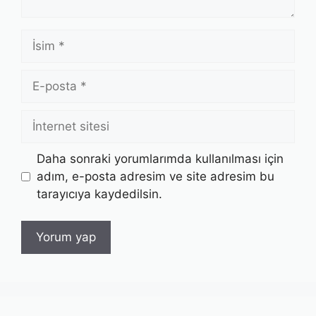
İsim
E-
posta
İnternet
sitesi
Daha sonraki yorumlarımda kullanılması için
adım, e-posta adresim ve site adresim bu
tarayıcıya kaydedilsin.