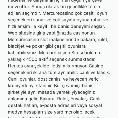
hedeflerine ulaşmaları için en uygun çerçeve
mevcuttur. Sonuç olarak bu genellikle tercih
edilen seçimdir. Mercurecasino çok çeşitli oyun
seçenekleri sunar ve çok sayıda oyuna rahat ve
hızlı erişim ile keyifli bir bahis deneyimi sağlar.
Web sitesine giriş yaptığınızda casinonun
Mercurecasino slot makinelerinde bakara, rulet,
blackjet ve poker gibi çeşitli oyunlara
katılabilirsiniz. Mercurecasino Sitesi bölümü
yaklaşık 4500 aktif seçenek sunmaktadır.
Herkes aynı şekilde iletişim kurmuyor. Casino
seçenekleri iki ana türe ayrılabilir: canlı ve klasik.
Canlı oyunlar, dost canlısı ve heyecan verici
krupiyerleriyle tanınır. Bu, çevrimiçi bahis
şirketiyle aynı masada yemek yiyeceğiniz
anlamına gelir. Bakara, Rulet, Yuvalar,: Canlı
destek hatları, e-posta adresleri veya sosyal
medya hesapları size yardımcı olabilecek