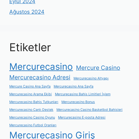
Eylül 2024
Ağustos 2024
Etiketler
Mercurecasino
Mercure Casino
Mercurecasino Adresi
Mercurecasino Altyapı
Mercure Casino Ana Sayfa
Mercurecasino Ana Sayfa
Mercurecasino Arama Ekibi
Mercurecasino Bahis Limitleri İşlem
Mercurecasino Bahis Tutkunları
Mercurecasino Bonus
Mercurecasino Canlı Destek
Mercurecasino Casino Basketbol Bahisleri
Mercurecasino Casino Oyunu
Mercurecasino E-posta Adresi
Mercurecasino Futbol Oranları
Mercurecasino Giriş