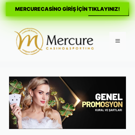
MERCURECASİNO GİRİŞ İÇİN TIKLAYINIZ!
İçeriğe
atla
Menü