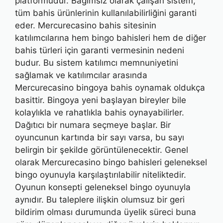
platformudur. Bağımsız olarak çalışan sistem,
tüm bahis ürünlerinin kullanılabilirliğini garanti
eder. Mercurecasino bahis sitesinin
katılımcılarına hem bingo bahisleri hem de diğer
bahis türleri için garanti vermesinin nedeni
budur. Bu sistem katılımcı memnuniyetini
sağlamak ve katılımcılar arasında
Mercurecasino bingoya bahis oynamak oldukça
basittir. Bingoya yeni başlayan bireyler bile
kolaylıkla ve rahatlıkla bahis oynayabilirler.
Dağıtıcı bir numara seçmeye başlar. Bir
oyuncunun kartında bir sayı varsa, bu sayı
belirgin bir şekilde görüntülenecektir. Genel
olarak Mercurecasino bingo bahisleri geleneksel
bingo oyunuyla karşılaştırılabilir niteliktedir.
Oyunun konsepti geleneksel bingo oyunuyla
aynıdır. Bu taleplere ilişkin olumsuz bir geri
bildirim olması durumunda üyelik süreci buna