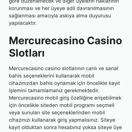
göre düzenlenecek ve diğer üyelerin haklarının
korunması ve her üyeye adil davranılmasının
sağlanması amacıyla askıya alma duyurusu
yapılacaktır.
Mercurecasino Casino
Slotları
Mercurecasino casino slotlarının canlı ve sanal
bahis seçeneklerini kullanarak mobil
cihazınızdan bahis oynamak için öncelikle kayıt
işlemini tamamlamanız gerekmektedir.
Mercurecasino mobil giriş özelliğine erişebilmek
için öncelikle siteden mobil programı seçmeli
veya sunulan site seçeneklerinden mobil
cihazınızı kullanarak giriş yapmalısınız. Siteye
kayıt olduktan sonra hesabınız yoksa siteye üye