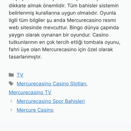
dikkate almak önemlidir. Tüm bahisler sistemin
belirlenmiş kurallarına uygun olmalıdır. Oyunla
ilgili tüm bilgiler şu anda Mercurecasino resmi
web sitesinde mevcuttur. Bingo dünya çapında
yaygın olarak oynanan bir oyundur. Casino
tutkunlarının en çok tercih ettiği tombala oyunu,
fahri üye olan Mercurecasino için özel olarak
tasarlanmıştır.
Kategoriler
TV
Etiketler
Mercurecasino Casino Slotları
,
Mercurecasino TV
Mercurecasino Spor Bahisleri
Mercure Casino