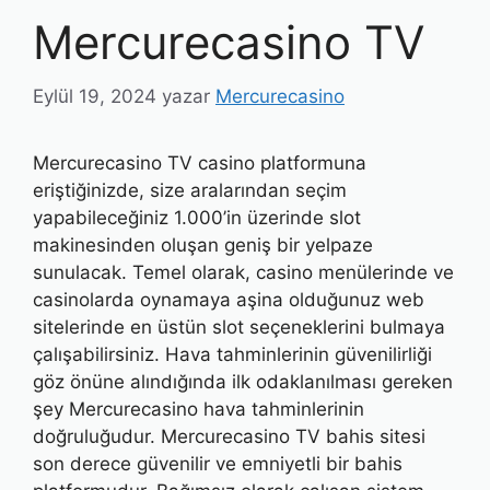
Mercurecasino TV
Eylül 19, 2024
yazar
Mercurecasino
Mercurecasino TV casino platformuna
eriştiğinizde, size aralarından seçim
yapabileceğiniz 1.000’in üzerinde slot
makinesinden oluşan geniş bir yelpaze
sunulacak. Temel olarak, casino menülerinde ve
casinolarda oynamaya aşina olduğunuz web
sitelerinde en üstün slot seçeneklerini bulmaya
çalışabilirsiniz. Hava tahminlerinin güvenilirliği
göz önüne alındığında ilk odaklanılması gereken
şey Mercurecasino hava tahminlerinin
doğruluğudur. Mercurecasino TV bahis sitesi
son derece güvenilir ve emniyetli bir bahis