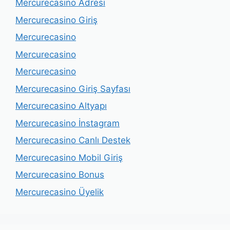
Mercurecasino Adresi
Mercurecasino Giriş
Mercurecasino
Mercurecasino
Mercurecasino
Mercurecasino Giriş Sayfası
Mercurecasino Altyapı
Mercurecasino İnstagram
Mercurecasino Canlı Destek
Mercurecasino Mobil Giriş
Mercurecasino Bonus
Mercurecasino Üyelik