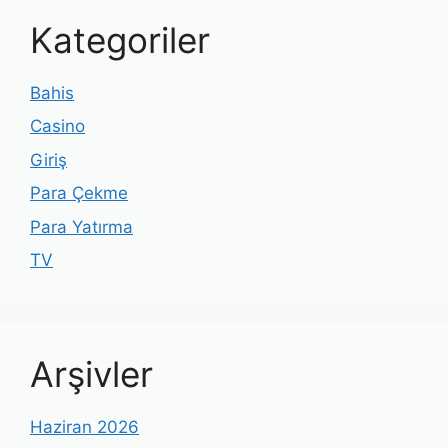
Kategoriler
Bahis
Casino
Giriş
Para Çekme
Para Yatırma
TV
Arşivler
Haziran 2026