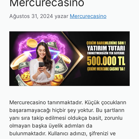
Mercurecasino
Ağustos 31, 2024
yazar
Mercurecasino
Mercurecasino tanınmaktadır. Küçük çocukların
başaramayacağı hiçbir şey yoktur. Bu şartların
yanı sıra takip edilmesi oldukça basit, zorunlu
olmayan başka üyelik adımları da
bulunmaktadır. Kullanıcı adınızı, şifrenizi ve