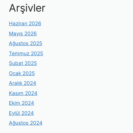
Arşivler
Haziran 2026
Mayıs 2026
Ağustos 2025
Temmuz 2025
Şubat 2025
Ocak 2025
Aralık 2024
Kasım 2024
Ekim 2024
Eylül 2024
Ağustos 2024