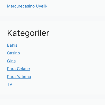
Mercurecasino Üyelik
Kategoriler
Bahis
Casino
Giriş
Para Çekme
Para Yatırma
TV