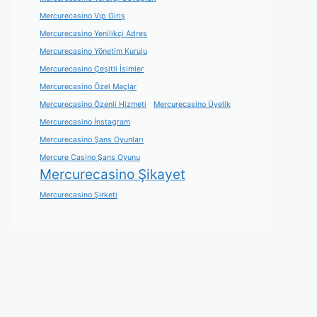
Mercurecasino Vip Giriş
Mercurecasino Yenilikçi Adres
Mercurecasino Yönetim Kurulu
Mercurecasino Çeşitli İsimler
Mercurecasino Özel Maçlar
Mercurecasino Özenli Hizmeti
Mercurecasino Üyelik
Mercurecasino İnstagram
Mercurecasino Şans Oyunları
Mercure Casino Şans Oyunu
Mercurecasino Şikayet
Mercurecasino Şirketi