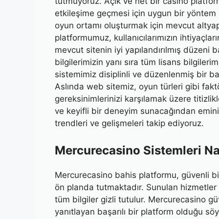
tutmuyoruz. Açık ve net bir casino platfor
etkileşime geçmesi için uygun bir yöntem
oyun ortamı oluşturmak için mevcut altyapı
platformumuz, kullanıcılarımızın ihtiyaçları
mevcut sitenin iyi yapılandırılmış düzeni ba
bilgilerimizin yanı sıra tüm lisans bilgile
sistemimiz disiplinli ve düzenlenmiş bir ba
Aslında web sitemiz, oyun türleri gibi fa
gereksinimlerinizi karşılamak üzere titizlik
ve keyifli bir deneyim sunacağından eminiz
trendleri ve gelişmeleri takip ediyoruz.
Mercurecasino Sistemleri Na
Mercurecasino bahis platformu, güvenli bir
ön planda tutmaktadır. Sunulan hizmetler 
tüm bilgiler gizli tutulur. Mercurecasino güv
yanıtlayan başarılı bir platform olduğu söy