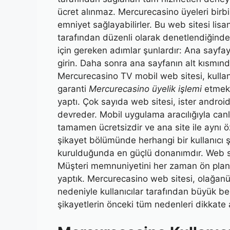
ücret alınmaz. Mercurecasino üyeleri birbi
emniyet sağlayabilirler. Bu web sitesi li
tarafından düzenli olarak denetlendiğinden
için gereken adımlar şunlardır: Ana sayfay
girin. Daha sonra ana sayfanın alt kısmınd
Mercurecasino TV mobil web sitesi, kullanı
garanti
Mercurecasino üyelik işlemi
etmek 
yaptı. Çok sayıda web sitesi, ister android i
devreder. Mobil uygulama aracılığıyla canlı
tamamen ücretsizdir ve ana site ile aynı 
şikayet bölümünde herhangi bir kullanıcı 
kurulduğunda en güçlü donanımdır. Web site
Müşteri memnuniyetini her zaman ön plan
yaptık. Mercurecasino web sitesi, olağanüst
nedeniyle kullanıcılar tarafından büyük b
şikayetlerin önceki tüm nedenleri dikkate a