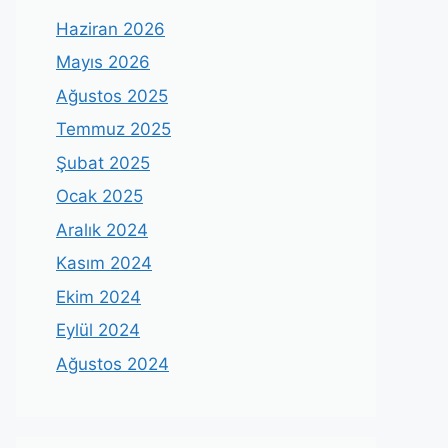
Haziran 2026
Mayıs 2026
Ağustos 2025
Temmuz 2025
Şubat 2025
Ocak 2025
Aralık 2024
Kasım 2024
Ekim 2024
Eylül 2024
Ağustos 2024