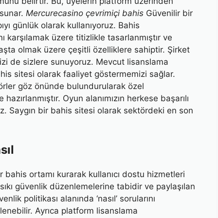
munu belirtir. Bu, üyelerin platform üzerinden
 sunar.
Mercurecasino çevrimiçi bahis
Güvenilir bir
yı günlük olarak kullanıyoruz. Bahis
nı karşılamak üzere titizlikle tasarlanmıştır ve
şta olmak üzere çeşitli özelliklere sahiptir. Şirket
rimizi de sizlere sunuyoruz. Mevcut lisanslama
his sitesi olarak faaliyet göstermemizi sağlar.
ktörler göz önünde bulundurularak özel
le hazırlanmıştır. Oyun alanımızın herkese başarılı
. Saygın bir bahis sitesi olarak sektördeki en son
sıl
 bahis ortamı kurarak kullanıcı dostu hizmetleri
sıkı güvenlik düzenlemelerine tabidir ve paylaşılan
enlik politikası alanında ‘nasıl’ sorularını
lenebilir. Ayrıca platform lisanslama