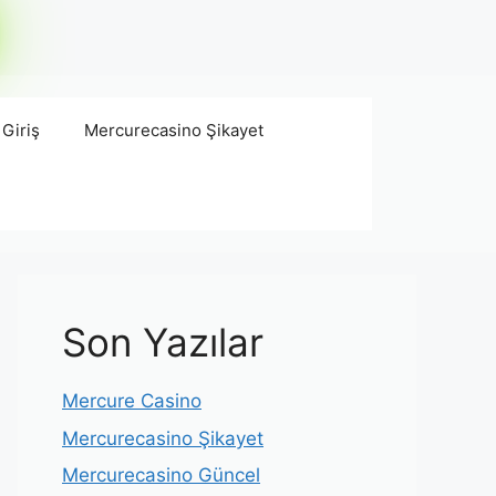
Giriş
Mercurecasino Şikayet
Son Yazılar
Mercure Casino
Mercurecasino Şikayet
Mercurecasino Güncel