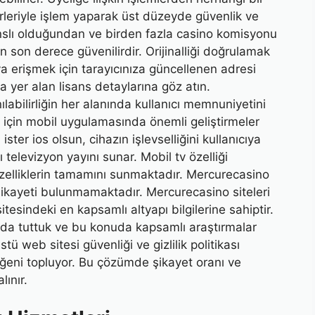
rleriyle işlem yaparak üst düzeyde güvenlik ve
sanslı olduğundan ve birden fazla casino komisyonu
 son derece güvenilirdir. Orijinalliği doğrulamak
a erişmek için tarayıcınıza güncellenen adresi
a yer alan lisans detaylarına göz atın.
labilirliğin her alanında kullanıcı memnuniyetini
için mobil uygulamasında önemli geliştirmeler
ster ios olsun, cihazın işlevselliğini kullanıcıya
 televizyon yayını sunar. Mobil tv özelliği
özelliklerin tamamını sunmaktadır. Mercurecasino
şikayeti bulunmamaktadır. Mercurecasino siteleri
sindeki en kapsamlı altyapı bilgilerine sahiptir.
da tuttuk ve bu konuda kapsamlı araştırmalar
ü web sitesi güvenliği ve gizlilik politikası
eğeni topluyor. Bu çözümde şikayet oranı ve
lınır.