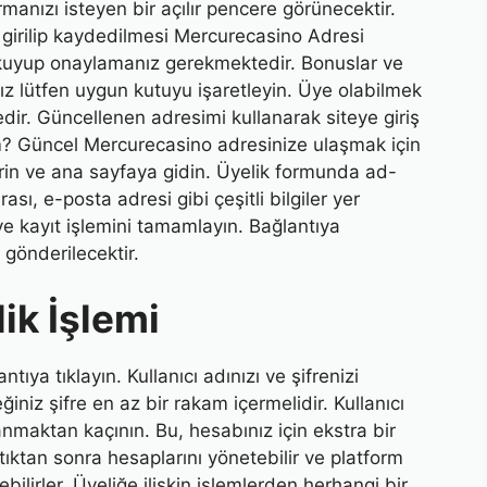
anızı isteyen bir açılır pencere görünecektir.
 girilip kaydedilmesi Mercurecasino Adresi
okuyup onaylamanız gerekmektedir. Bonuslar ve
anız lütfen uygun kutuyu işaretleyin. Üye olabilmek
dir. Güncellenen adresimi kullanarak siteye giriş
im? Güncel Mercurecasino adresinize ulaşmak için
rin ve ana sayfaya gidin. Üyelik formunda ad-
ı, e-posta adresi gibi çeşitli bilgiler yer
 ve kayıt işlemini tamamlayın. Bağlantıya
gönderilecektir.
ik İşlemi
tıya tıklayın. Kullanıcı adınızı ve şifrenizi
iniz şifre en az bir rakam içermelidir. Kullanıcı
anmaktan kaçının. Bu, hesabınız için ekstra bir
ıktan sonra hesaplarını yönetebilir ve platform
lirler. Üyeliğe ilişkin işlemlerden herhangi bir