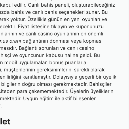
 kabul edilir. Canlı bahis paneli, oluşturabileceğiniz
ızda bahis ve canlı bahis seçenekleri sunar. Bu
rek yoktur. Özellikle günün en yeni oyunları ve
ecektir. Fiyat listesine tıklayın ve kuponunuzu
nlarının ve canlı casino oyunlarının en önemli
nus oranı
bağlantının donması veya kopması
ıdır. Bağlantı sorunları ve canlı casino
bahisçi ve oyuncunun kabusu haline geldi. Bu
lan mobil uygulamalar, bonus puanlarla
, müşterilerinin gereksinimlerini sürekli olarak
lirliğini kanıtlamıştır. Dolayısıyla geçerli bir üyelik
bilgilerin doğru olması gerekmektedir. Bahisçiler
iteden para çekememektedir. Üyelerin üyeliklerini
mektedir. Uygun eğitim ile aktif bileşenler
.
let