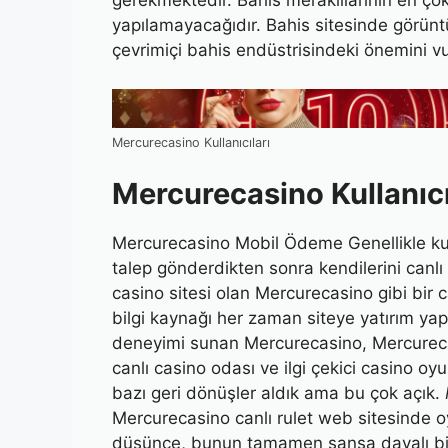
gerekmektedir. Bahis meraklılarının en çok
yapılamayacağıdır. Bahis sitesinde görüntü
çevrimiçi bahis endüstrisindeki önemini v
Mercurecasino Kullanıcıları
Mercurecasino Kullanıcı
Mercurecasino Mobil Ödeme Genellikle kul
talep gönderdikten sonra kendilerini canlı
casino sitesi olan Mercurecasino gibi bir c
bilgi kaynağı her zaman siteye yatırım yapan
deneyimi sunan Mercurecasino, Mercurecas
canlı casino odası ve ilgi çekici casino oy
bazı geri dönüşler aldık ama bu çok açık.
Mercurecasino canlı rulet web sitesinde oy
düşünce, bunun tamamen şansa dayalı bir 