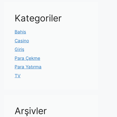
Kategoriler
Bahis
Casino
Giriş
Para Çekme
Para Yatırma
TV
Arşivler