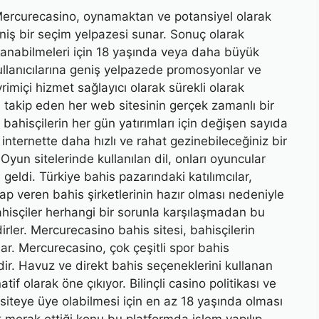
a Mercurecasino, oynamaktan ve potansiyel olarak
niş bir seçim yelpazesi sunar. Sonuç olarak
ullanabilmeleri için 18 yaşında veya daha büyük
llanıcılarına geniş yelpazede promosyonlar ve
imiçi hizmet sağlayıcı olarak sürekli olarak
n takip eden her web sitesinin gerçek zamanlı bir
bahisçilerin her gün yatırımları için değişen sayıda
internette daha hızlı ve rahat gezinebileceğiniz bir
Oyun sitelerinde kullanılan dil, onları oyuncular
ne geldi. Türkiye bahis pazarındaki katılımcılar,
ap veren bahis şirketlerinin hazır olması nedeniyle
Bahisçiler herhangi bir sorunla karşılaşmadan bu
rler. Mercurecasino bahis sitesi, bahisçilerin
lar. Mercurecasino, çok çeşitli spor bahis
dir. Havuz ve direkt bahis seçeneklerini kullanan
if olarak öne çıkıyor. Bilinçli casino politikası ve
siteye üye olabilmesi için en az 18 yaşında olması