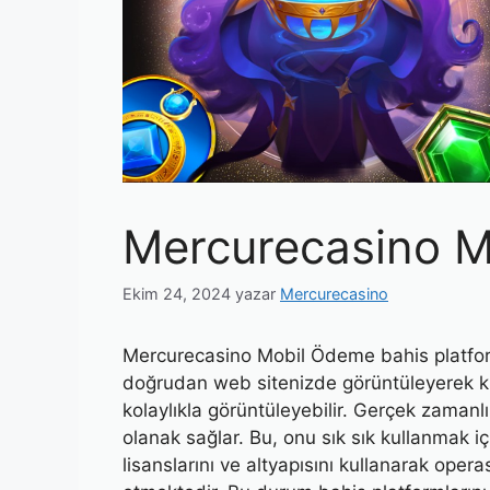
Mercurecasino 
Ekim 24, 2024
yazar
Mercurecasino
Mercurecasino Mobil Ödeme bahis platforml
doğrudan web sitenizde görüntüleyerek kull
kolaylıkla görüntüleyebilir. Gerçek zamanl
olanak sağlar. Bu, onu sık sık kullanmak için
lisanslarını ve altyapısını kullanarak op