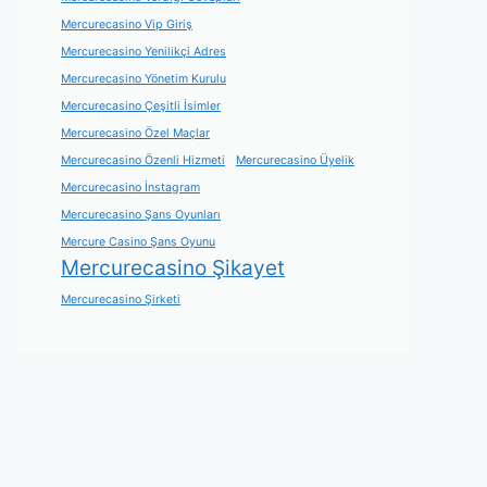
Mercurecasino Vip Giriş
Mercurecasino Yenilikçi Adres
Mercurecasino Yönetim Kurulu
Mercurecasino Çeşitli İsimler
Mercurecasino Özel Maçlar
Mercurecasino Özenli Hizmeti
Mercurecasino Üyelik
Mercurecasino İnstagram
Mercurecasino Şans Oyunları
Mercure Casino Şans Oyunu
Mercurecasino Şikayet
Mercurecasino Şirketi