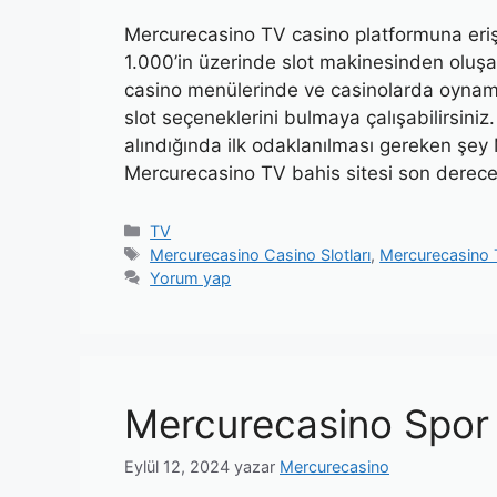
Mercurecasino TV casino platformuna erişt
1.000’in üzerinde slot makinesinden oluşa
casino menülerinde ve casinolarda oynam
slot seçeneklerini bulmaya çalışabilirsiniz
alındığında ilk odaklanılması gereken şey
Mercurecasino TV bahis sitesi son derec
Kategoriler
TV
Etiketler
Mercurecasino Casino Slotları
,
Mercurecasino
Yorum yap
Mercurecasino Spor 
Eylül 12, 2024
yazar
Mercurecasino