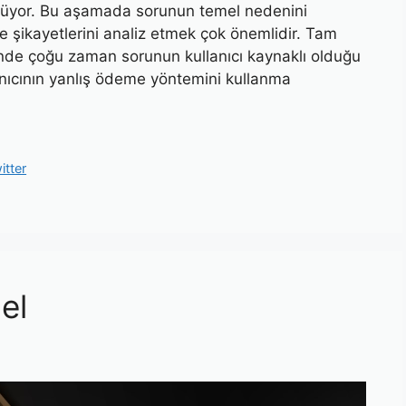
dönüyor. Bu aşamada sorunun temel nedenini
i ve şikayetlerini analiz etmek çok önemlidir. Tam
inde çoğu zaman sorunun kullanıcı kaynaklı olduğu
anıcının yanlış ödeme yöntemini kullanma
itter
el