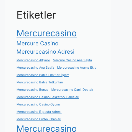
Etiketler
Mercurecasino
Mercure Casino
Mercurecasino Adresi
Mercurecasino Altyapı
Mercure Casino Ana Sayfa
Mercurecasino Ana Sayfa
Mercurecasino Arama Ekibi
Mercurecasino Bahis Limitleri İşlem
Mercurecasino Bahis Tutkunları
Mercurecasino Bonus
Mercurecasino Canlı Destek
Mercurecasino Casino Basketbol Bahisleri
Mercurecasino Casino Oyunu
Mercurecasino E-posta Adresi
Mercurecasino Futbol Oranları
Mercurecasino