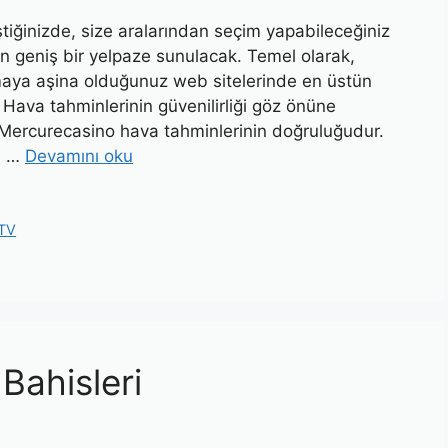
iğinizde, size aralarından seçim yapabileceğiniz
n geniş bir yelpaze sunulacak. Temel olarak,
aya aşina olduğunuz web sitelerinde en üstün
. Hava tahminlerinin güvenilirliği göz önüne
 Mercurecasino hava tahminlerinin doğruluğudur.
e …
Devamını oku
 TV
Bahisleri