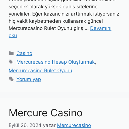
seçenek olarak yüksek bahis sitelerine
yönelirler. Eğer kazancınızı arttırmak istiyorsanız
hiç vakit kaybetmeden kullanarak güncel
Mercurecasino Rulet Oyunu giriş …
Devamını
oku
Kategoriler
Casino
Etiketler
Mercurecasino Hesap Oluşturmak
,
Mercurecasino Rulet Oyunu
Yorum yap
Mercure Casino
Eylül 26, 2024
yazar
Mercurecasino