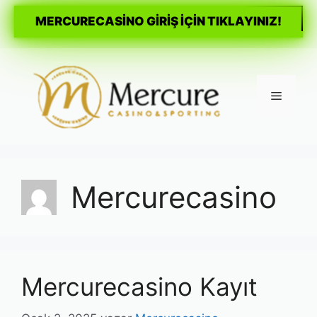
MERCURECASİNO GİRİŞ İÇİN TIKLAYINIZ!
İçeriğe
atla
Menü
Mercurecasino
Mercurecasino Kayıt