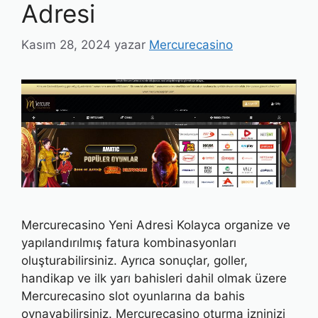
Adresi
Kasım 28, 2024
yazar
Mercurecasino
Mercurecasino Yeni Adresi Kolayca organize ve
yapılandırılmış fatura kombinasyonları
oluşturabilirsiniz. Ayrıca sonuçlar, goller,
handikap ve ilk yarı bahisleri dahil olmak üzere
Mercurecasino slot oyunlarına da bahis
oynayabilirsiniz. Mercurecasino oturma izninizi