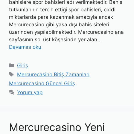
bahislere spor bahisleri adı verilmektedir. Bahis
tutkunlarının tercih ettiği spor bahisleri, ciddi
miktarlarda para kazanmak amacıyla ancak
Mercurecasino gibi yasa dışı bahis siteleri
üzerinden yapılabilmektedir. Mercurecasino ana
sayfasının sol üst köşesinde yer alan …
Devamını oku
Kategoriler
Giriş
Etiketler
Mercurecasino Bitiş Zamanları
,
Mercurecasino Güncel Giriş
Yorum yap
Mercurecasino Yeni