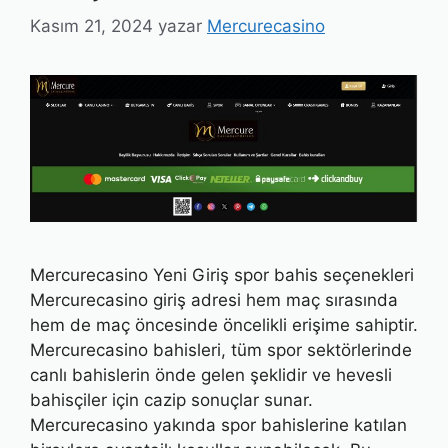
Kasım 21, 2024
yazar
Mercurecasino
Mercurecasino Yeni Giriş spor bahis seçenekleri
Mercurecasino giriş adresi hem maç sırasında
hem de maç öncesinde öncelikli erişime sahiptir.
Mercurecasino bahisleri, tüm spor sektörlerinde
canlı bahislerin önde gelen şeklidir ve hevesli
bahisçiler için cazip sonuçlar sunar.
Mercurecasino yakında spor bahislerine katılan