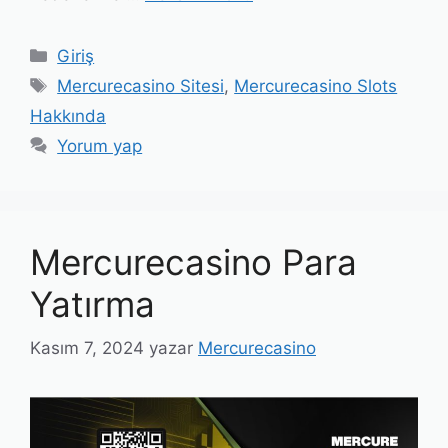
Kategoriler
Giriş
Etiketler
Mercurecasino Sitesi
,
Mercurecasino Slots
Hakkında
Yorum yap
Mercurecasino Para
Yatırma
Kasım 7, 2024
yazar
Mercurecasino