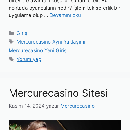
bireylere avantajlı koşullar sunabilecek. Bu
noktada oyuncuların nedir? İşlem tek seferlik bir
uygulama olup …
Devamını oku
Kategoriler
Giriş
Etiketler
Mercurecasino Aynı Yaklaşımı
,
Mercurecasino Yeni Giriş
Yorum yap
Mercurecasino Sitesi
Kasım 14, 2024
yazar
Mercurecasino