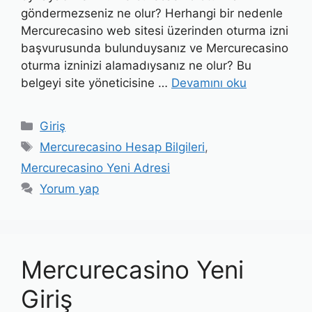
göndermezseniz ne olur? Herhangi bir nedenle
Mercurecasino web sitesi üzerinden oturma izni
başvurusunda bulunduysanız ve Mercurecasino
oturma izninizi alamadıysanız ne olur? Bu
belgeyi site yöneticisine …
Devamını oku
Kategoriler
Giriş
Etiketler
Mercurecasino Hesap Bilgileri
,
Mercurecasino Yeni Adresi
Yorum yap
Mercurecasino Yeni
Giriş