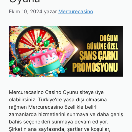
Ekim 10, 2024
yazar
Mercurecasino
Mercurecasino Casino Oyunu siteye üye
olabilirsiniz. Türkiye’de yasa dışı olmasına
rağmen Mercurecasino özellikle belirli
zamanlarda hizmetlerini sunmaya ve daha geniş
bahis seçenekleri sunmaya devam ediyor.
Şirketin ana sayfasında, şartlar ve koşullar,