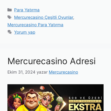
Kategoriler
Para Yatırma
Etiketler
Mercurecasino Çeşitli Oyunlar
,
Mercurecasino Para Yatırma
Yorum yap
Mercurecasino Adresi
Ekim 31, 2024
yazar
Mercurecasino