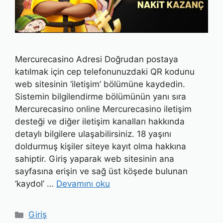
Mercurecasino Adresi Doğrudan postaya
katılmak için cep telefonunuzdaki QR kodunu
web sitesinin ‘iletişim’ bölümüne kaydedin.
Sistemin bilgilendirme bölümünün yanı sıra
Mercurecasino online Mercurecasino iletişim
desteği ve diğer iletişim kanalları hakkında
detaylı bilgilere ulaşabilirsiniz. 18 yaşını
doldurmuş kişiler siteye kayıt olma hakkına
sahiptir. Giriş yaparak web sitesinin ana
sayfasına erişin ve sağ üst köşede bulunan
‘kaydol’ …
Devamını oku
Kategoriler
Giriş