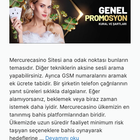
Mercurecasino Sitesi ana odak noktası bunların
temasıdır. Diğer tekniklerin aksine sesli arama
yapabilirsiniz. Ayrıca GSM numaralarını aramak
ek ücrete tabidir. Bir şirketin telefon çağrılarının
yanıt süreleri sıklıkla dalgalanır. Eğer
alamıyorsanız, beklemek veya biraz zaman
istemek daha iyidir. Mercurecasino ülkemizin en
tanınmış bahis platformlarından biridir.
Ülkemizde uzun süredir faaliyet minimum risk
taşıyan seçeneklere bahis oynayarak
hedeflerine …
Devamını oku